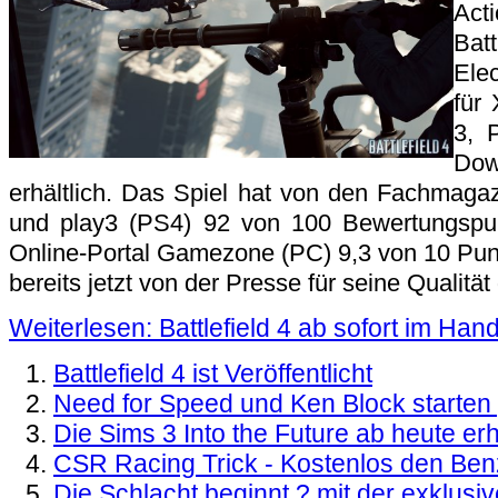
Act
Ba
Ele
für
3, 
Do
erhältlich. Das Spiel hat von den Fachma
und play3 (PS4) 92 von 100 Bewertungsp
Online-Portal Gamezone (PC) 9,3 von 10 Pun
bereits jetzt von der Presse für seine Qualität 
Weiterlesen: Battlefield 4 ab sofort im Hand
Battlefield 4 ist Veröffentlicht
Need for Speed und Ken Block starte
Die Sims 3 Into the Future ab heute erh
CSR Racing Trick - Kostenlos den Benz
Die Schlacht beginnt ? mit der exklusiv