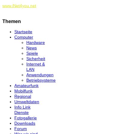
www.iNet4you.net
Themen
Startseite
Computer
Hardware
News
Spiele
Sicherheit
Internet &
LAN
Anwendungen
Betriebsysteme
Amateurfunk
Mobilfunk
Regional
Umweltdaten
Info Link
Dienste
Fotogallerie
Downloads
Forum
Wer wir sind