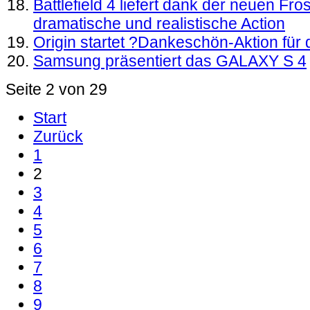
Battlefield 4 liefert dank der neuen Fro
dramatische und realistische Action
Origin startet ?Dankeschön-Aktion für 
Samsung präsentiert das GALAXY S 4
Seite 2 von 29
Start
Zurück
1
2
3
4
5
6
7
8
9