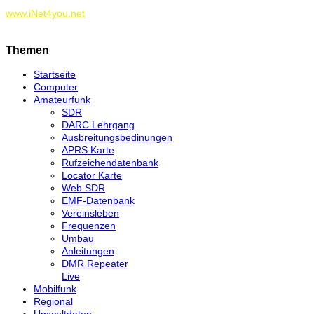
www.iNet4you.net
Themen
Startseite
Computer
Amateurfunk
SDR
DARC Lehrgang
Ausbreitungsbedinungen
APRS Karte
Rufzeichendatenbank
Locator Karte
Web SDR
EMF-Datenbank
Vereinsleben
Frequenzen
Umbau
Anleitungen
DMR Repeater
Live
Mobilfunk
Regional
Umweltdaten