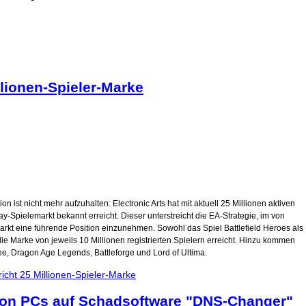
lionen-Spieler-Marke
n ist nicht mehr aufzuhalten: Electronic Arts hat mit aktuell 25 Millionen aktiven
y-Spielemarkt bekannt erreicht. Dieser unterstreicht die EA-Strategie, im von
 eine führende Position einzunehmen. Sowohl das Spiel Battlefield Heroes als
 Marke von jeweils 10 Millionen registrierten Spielern erreicht. Hinzu kommen
ree, Dragon Age Legends, Battleforge und Lord of Ultima.
icht 25 Millionen-Spieler-Marke
von PCs auf Schadsoftware "DNS-Changer"