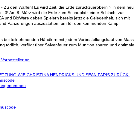
 - Zu den Waffen! Es wird Zeit, die Erde zurückzuerobern ? in dem ne
t 3! Am 8. März wird die Erde zum Schauplatz einer Schlacht zur
EA und BioWare geben Spielern bereits jetzt die Gelegenheit, sich mit
und Panzerungen auszustatten, um für den kommenden Kampf
ns bei teilnehmenden Händlern mit jedem Vorbestellungskauf von Mass
ng tödlich, verfügt über Salvenfeuer zum Munition sparen und optimal
 Vorbesteller an
TZUNG WIE CHRISTINA HENDRICKS UND SEAN FARIS ZURÜCK.
nuscode
ht angenommen
onuscode