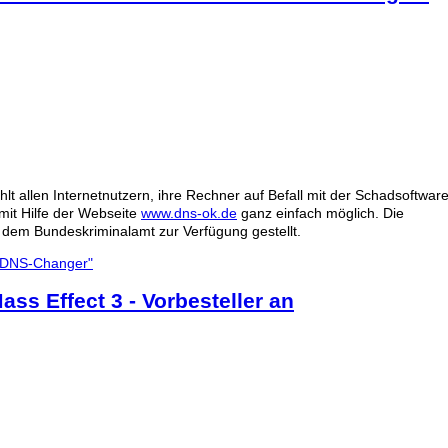
lt allen Internetnutzern, ihre Rechner auf Befall mit der Schad
softwar
mit Hilfe der
Web
seite
www.dns-ok.de
ganz einfach möglich. Die
dem Bundeskriminalamt zur Verfügung gestellt.
 "DNS-Changer"
ss Effect 3 - Vorbesteller an