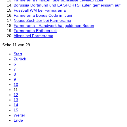
Borussia Dortmund und EA SPORTS laufen gemeinsam auf
Fussball WM bei Farmarama
Farmerama Bonus Code im Juni
Neues Zuchttier bei Farmerama
Farmerama - Handwerk hat goldenen Boden
Farmerama Erdbeerzeit
Aliens bei Farmerama
Seite 11 von 29
Start
Zurück
6
7
8
9
10
11
12
13
14
15
Weiter
Ende