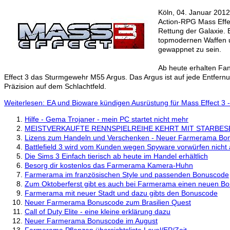
Köln, 04. Januar 2012
Action-RPG Mass Effec
Rettung der Galaxie. 
topmodernen Waffen 
gewappnet zu sein.
Ab heute erhalten Fa
Effect 3 das Sturmgewehr M55 Argus. Das Argus ist auf jede Entfernu
Präzision auf dem Schlachtfeld.
Weiterlesen: EA und Bioware kündigen Ausrüstung für Mass Effect 3 -
Hilfe - Gema Trojaner - mein PC startet nicht mehr
MEISTVERKAUFTE RENNSPIELREIHE KEHRT MIT STARBESE
Lizens zum Handeln und Verschenken - Neuer Farmerama Bo
Battlefield 3 wird vom Kunden wegen Spyware vorwürfen nic
Die Sims 3 Einfach tierisch ab heute im Handel erhältlich
Besorg dir kostenlos das Farmerama Kamera-Huhn
Farmerama im französischen Style und passenden Bonuscode
Zum Oktoberferst gibt es auch bei Farmerama einen neuen B
Farmerama mit neuer Stadt und dazu gibts den Bonuscode
Neuer Farmerama Bonuscode zum Brasilien Quest
Call of Duty Elite - eine kleine erklärung dazu
Neuer Farmerama Bonuscode im August
Farmerama Pflanzen übersichtsliste Level/EP/Zeit