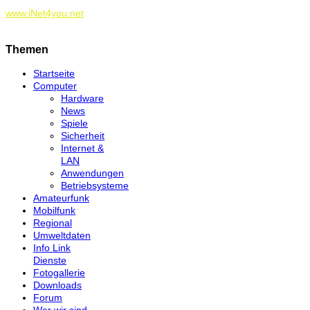
www.iNet4you.net
Themen
Startseite
Computer
Hardware
News
Spiele
Sicherheit
Internet &
LAN
Anwendungen
Betriebsysteme
Amateurfunk
Mobilfunk
Regional
Umweltdaten
Info Link
Dienste
Fotogallerie
Downloads
Forum
Wer wir sind