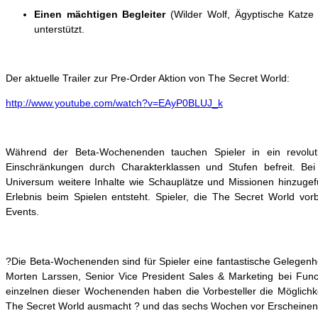
Einen mächtigen Begleiter
(Wilder Wolf, Ägyptische Katz
unterstützt.
Der aktuelle Trailer zur Pre-Order Aktion von The Secret World:
http://www.youtube.com/watch?v=EAyP0BLUJ_k
Während der Beta-Wochenenden tauchen Spieler in ein revolut
Einschränkungen durch Charakterklassen und Stufen befreit. B
Universum weitere Inhalte wie Schauplätze und Missionen hinzugefü
Erlebnis beim Spielen entsteht. Spieler, die The Secret World vorb
Events.
?Die Beta-Wochenenden sind für Spieler eine fantastische Gelegenhe
Morten Larssen, Senior Vice President Sales & Marketing bei Fu
einzelnen dieser Wochenenden haben die Vorbesteller die Möglichke
The Secret World ausmacht ? und das sechs Wochen vor Erscheinen