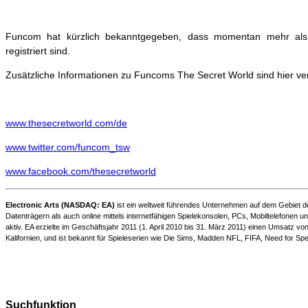
Funcom hat kürzlich bekanntgegeben, dass momentan mehr als 7
registriert sind.
Zusätzliche Informationen zu Funcoms The Secret World sind hier ve
www.thesecretworld.com/de
www.twitter.com/funcom_tsw
www.facebook.com/thesecretworld
Electronic Arts (
NASDAQ: EA)
ist ein weltweit führendes Unternehmen auf dem Gebiet de
Datenträgern als auch online mittels internetfähigen Spielekonsolen, PCs, Mobiltelefonen und
aktiv. EA erzielte im Geschäftsjahr 2011 (1. April 2010 bis 31. März 2011) einen Umsatz 
Kalifornien, und ist bekannt für Spieleserien wie Die Sims, Madden NFL, FIFA, Need for Spe
Suchfunktion