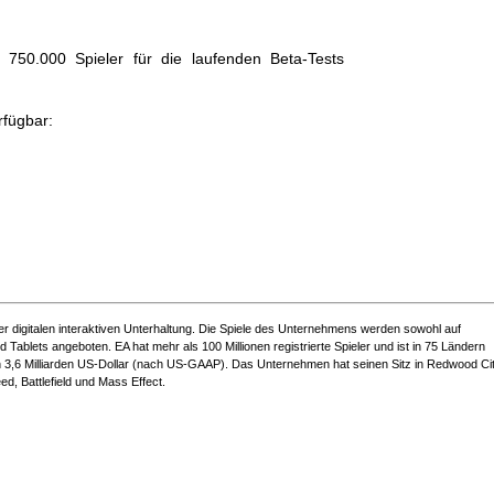
50.000 Spieler für die laufenden Beta-Tests
rfügbar:
r digitalen interaktiven Unterhaltung. Die Spiele des Unternehmens werden sowohl auf
 Tablets angeboten. EA hat mehr als 100 Millionen registrierte Spieler und ist in 75 Ländern
von 3,6 Milliarden US-Dollar (nach US-GAAP). Das Unternehmen hat seinen Sitz in Redwood Cit
ed, Battlefield und Mass Effect.