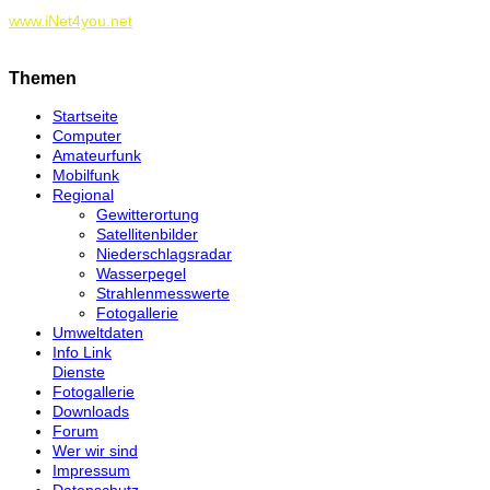
www.iNet4you.net
Themen
Startseite
Computer
Amateurfunk
Mobilfunk
Regional
Gewitterortung
Satellitenbilder
Niederschlagsradar
Wasserpegel
Strahlenmesswerte
Fotogallerie
Umweltdaten
Info Link
Dienste
Fotogallerie
Downloads
Forum
Wer wir sind
Impressum
Datenschutz