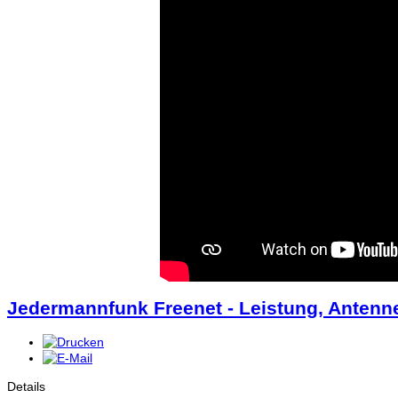
Jedermannfunk Freenet - Leistung, Antenne
Details