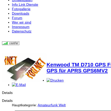
Info Link Dienste
Fotogallerie
Downloads
Forum
Wer wir sind
Impressum
Datenschutz
Kenwood TM D710 GPS Fun
GPS für APRS GPS6MV2
Details
Details
Hauptkategorie:
Amateurfunk Welt