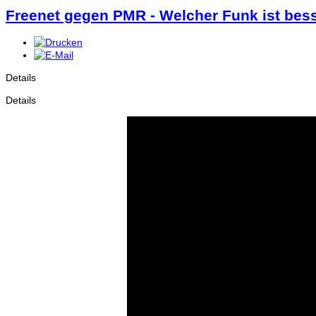
Freenet gegen PMR - Welcher Funk ist bess
Details
Details