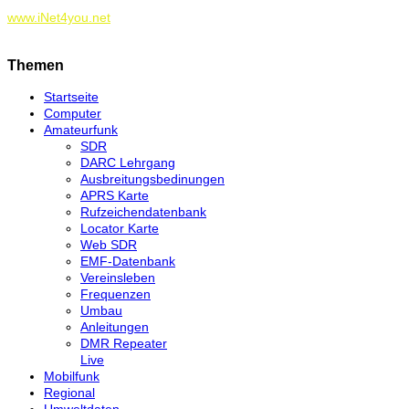
www.iNet4you.net
Themen
Startseite
Computer
Amateurfunk
SDR
DARC Lehrgang
Ausbreitungsbedinungen
APRS Karte
Rufzeichendatenbank
Locator Karte
Web SDR
EMF-Datenbank
Vereinsleben
Frequenzen
Umbau
Anleitungen
DMR Repeater
Live
Mobilfunk
Regional
Umweltdaten