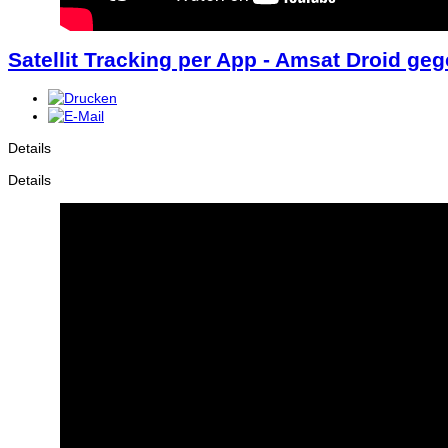
Satellit Tracking per App - Amsat Droid g
Details
Details