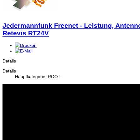
Jedermannfunk Freenet - Leistung, Antenne
Retevis RT24V
Details
Details
Hauptkategorie: ROOT