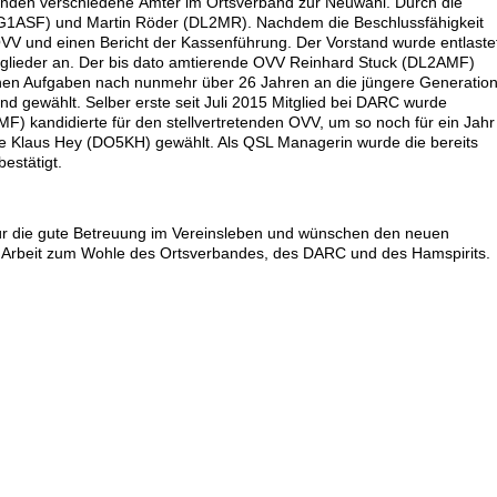
nden verschiedene Ämter im Ortsverband zur Neuwahl. Durch die
DG1ASF) und Martin Röder (DL2MR). Nachdem die Beschlussfähigkeit
 OVV und einen Bericht der Kassenführung. Der Vorstand wurde entlaste
glieder an. Der bis dato amtierende OVV Reinhard Stuck (DL2AMF)
enen Aufgaben nach nunmehr über 26 Jahren an die jüngere Generatio
gewählt. Selber erste seit Juli 2015 Mitglied bei DARC wurde
 kandidierte für den stellvertretenden OVV, um so noch für ein Jahr
e Klaus Hey (DO5KH) gewählt. Als QSL Managerin wurde die bereits
estätigt.
r die gute Betreuung im Vereinsleben und wünschen den neuen
te Arbeit zum Wohle des Ortsverbandes, des DARC und des Hamspirits.