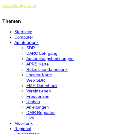
www.iNet4you.net
Themen
Startseite
Computer
Amateurfunk
SDR
DARC Lehrgang
Ausbreitungsbedinungen
APRS Karte
Rufzeichendatenbank
Locator Karte
Web SDR
EMF-Datenbank
Vereinsleben
Frequenzen
Umbau
Anleitungen
DMR Repeater
Live
Mobilfunk
Regional
Umweltdaten