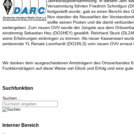
Jahreshauptversammlung. In diesem Jahr sta
Versammlung führten Friedrich Schmilgun (
festgestellt wurde, gab es einen Bericht des
Nun standen die Neuwahlen der Vorstandsmit
wollte seinen Posten und die damit verbund
weitergeben. Zum neuen OVV wurde der Jüngste aus dem Ortsverband 
einstimmig Sebastian Hey (DO2HEY) gewählt. Reinhard Stuck (DL2AMF)
seine Erfahrungen einbringen zu können. Als neuer Kassenwart wurd
amtierende YL Renate Leonhardt (DO1RLS) vom neuen OVV erneut b
Wir danken dem ausgeschiedenen Amtsträgern des Ortsverbandes fü
Funktionsträgern auf diese Weise viel Glück und Erfolg und eine gu
Suchfunktion
Suchen ...
Interner Bereich