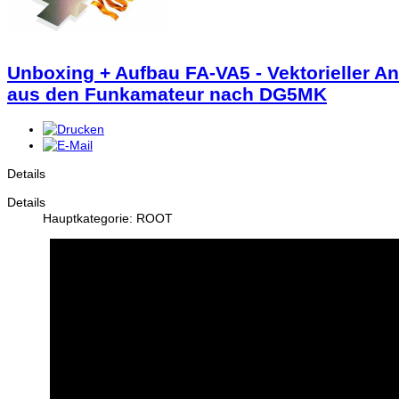
Unboxing + Aufbau FA-VA5 - Vektorieller A
aus den Funkamateur nach DG5MK
Details
Details
Hauptkategorie: ROOT