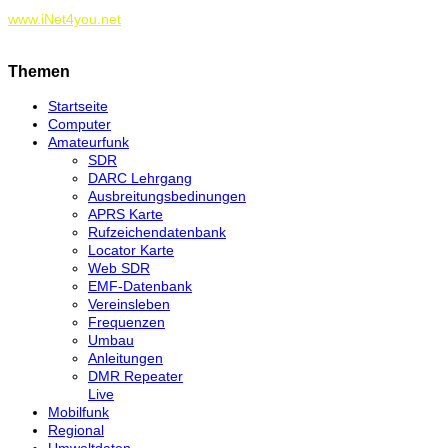
www.iNet4you.net
Themen
Startseite
Computer
Amateurfunk
SDR
DARC Lehrgang
Ausbreitungsbedinungen
APRS Karte
Rufzeichendatenbank
Locator Karte
Web SDR
EMF-Datenbank
Vereinsleben
Frequenzen
Umbau
Anleitungen
DMR Repeater
Live
Mobilfunk
Regional
Umweltdaten